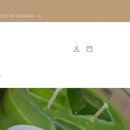
e COZY WITH BRINA
Connexion
Panier