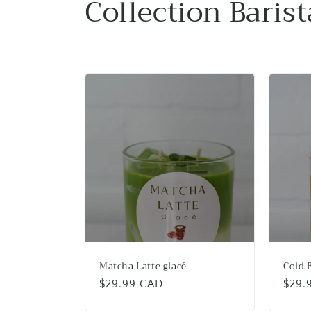
C
Collection Barist
o
l
l
e
c
t
i
Matcha Latte glacé
Cold 
o
Prix
$29.99 CAD
Prix
$29.
habituel
habit