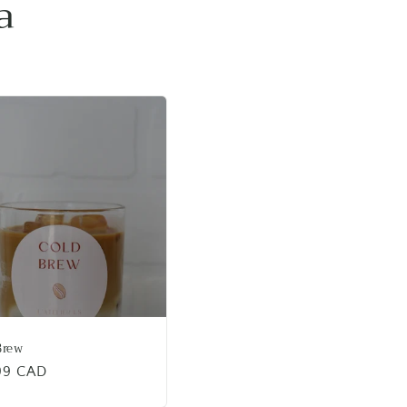
a
Brew
99 CAD
uel