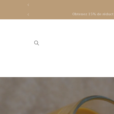
et
passer
au
Obtenez 15% de réducti
contenu