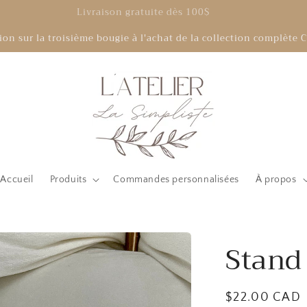
Livraison gratuite dès 100$
on sur la troisième bougie à l'achat de la collection complèt
Accueil
Produits
Commandes personnalisées
À propos
Stand 
Prix
$22.00 CAD