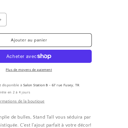
Augmenter
la
quantité
de
Ajouter au panier
Stand
Tall
Plus de moyens de paiement
t disponible à
Salon Station B - 67 rue Fusey, TR
ête en 2 à 4 jours
formations de la boutique
plie de bulles, Stand Tall vous séduira par
istiquée. C’est l’ajout parfait à votre décor!